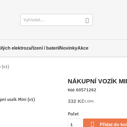

ých elektrozařízení / baterií
Novinky
Akce
 (v1)
NÁKUPNÍ VOZÍK MIN
60S71262
Kód:
332 Kč
S DPH
Počet

Přidat do ko