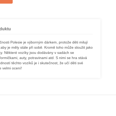
oduktu
čnosti Polesie je výborným dárkem, protože děti milují
aby je měly stále při sobě. Kromě toho může sloužit jako
čky. Některé vozíky jsou dodávány v sadách se
ormičkami, auty, potravinami atd. S nimi se hra stává
dností těchto vozíků je i skutečnost, že učí děti své
e velmi ocení!