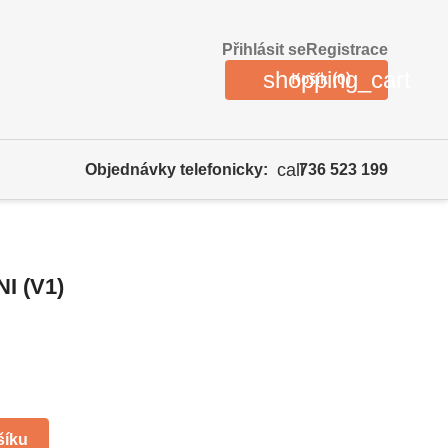
Přihlásit se
Registrace
shopping_cart
Košík
(0)
call
Objednávky telefonicky:
736 523 199
I (V1)
šíku