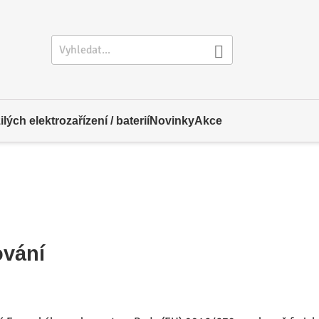

ých elektrozařízení / baterií
Novinky
Akce
ování