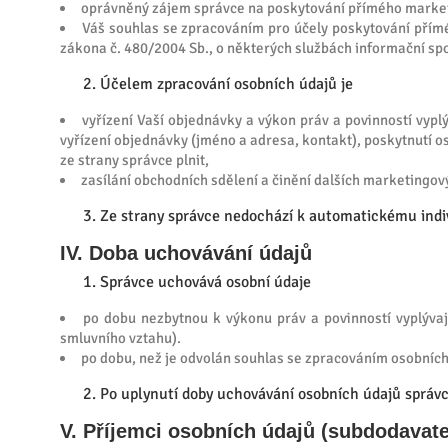
oprávněný zájem správce na poskytování přímého marketin
Váš souhlas se zpracováním pro účely poskytování příméh
zákona č. 480/2004 Sb., o některých službách informační spo
Účelem zpracování osobních údajů je
vyřízení Vaší objednávky a výkon práv a povinností vyp
vyřízení objednávky (jméno a adresa, kontakt), poskytnutí o
ze strany správce plnit,
zasílání obchodních sdělení a činění dalších marketingový
Ze strany správce nedochází k automatickému indiv
IV. Doba uchovávání údajů
Správce uchovává osobní údaje
po dobu nezbytnou k výkonu práv a povinností vyplýva
smluvního vztahu).
po dobu, než je odvolán souhlas se zpracováním osobních 
Po uplynutí doby uchovávání osobních údajů správc
V. Příjemci osobních údajů (subdodavate