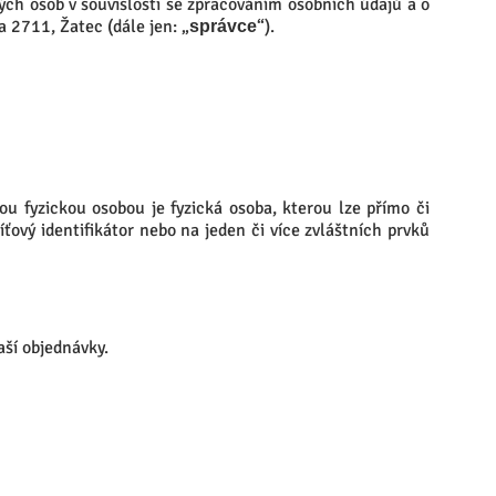
ch osob v souvislosti se zpracováním osobních údajů a o
 2711, Žatec (dále jen: „
“).
správce
ou fyzickou osobou je fyzická osoba, kterou lze přímo či
íťový identifikátor nebo na jeden či více zvláštních prvků
aší objednávky.