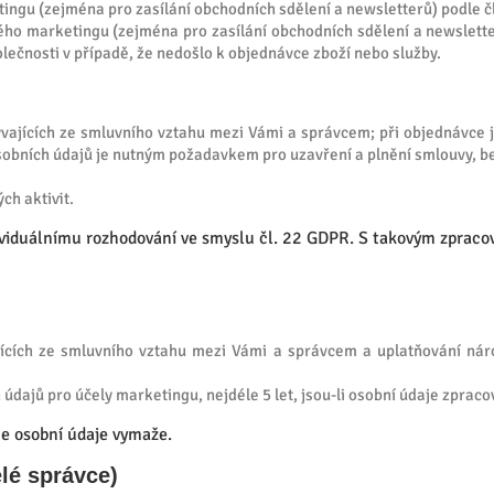
gu (zejména pro zasílání obchodních sdělení a newsletterů) podle čl.
o marketingu (zejména pro zasílání obchodních sdělení a newsletterů)
lečnosti v případě, že nedošlo k objednávce zboží nebo služby.
lývajících ze smluvního vztahu mezi Vámi a správcem; při objednávce
sobních údajů je nutným požadavkem pro uzavření a plnění smlouvy, be
ch aktivit.
iduálnímu rozhodování ve smyslu čl. 22 GDPR. S takovým zpracová
jících ze smluvního vztahu mezi Vámi a správcem a uplatňování nár
údajů pro účely marketingu, nejdéle 5 let, jsou-li osobní údaje zprac
e osobní údaje vymaže.
lé správce)