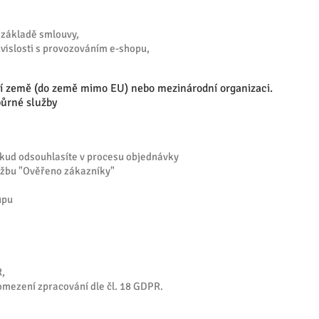
a základě smlouvy,
ouvislosti s provozováním e-shopu,
tí země (do země mimo EU) nebo mezinárodní organizaci.
půrné služby
kud odsouhlasíte v procesu objednávky
užbu "Ověřeno zákazníky"
upu
R,
omezení zpracování dle čl. 18 GDPR.