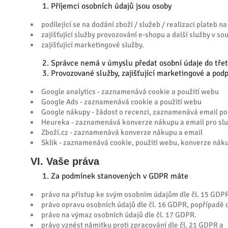
Příjemci osobních údajů jsou osoby
podílející se na dodání zboží / služeb / realizaci plateb n
zajišťující služby provozování e-shopu a další služby v s
zajišťující marketingové služby.
Správce nemá v úmyslu předat osobní údaje do tře
Provozované služby, zajišťující marketingové a pod
Google analytics - zaznamenává cookie a použití webu
Google Ads - zaznamenává cookie a použití webu
Google nákupy - žádost o recenzi, zaznamenává email po
Heureka - zaznamenává konverze nákupu a email pro sl
Zboží.cz - zaznamenává konverze nákupu a email
Sklik - zaznamenává cookie, použití webu, konverze nák
VI. Vaše práva
Za podmínek stanovených v GDPR máte
právo na přístup ke svým osobním údajům dle čl. 15 GDP
právo opravu osobních údajů dle čl. 16 GDPR, popřípadě 
právo na výmaz osobních údajů dle čl. 17 GDPR.
právo vznést námitku proti zpracování dle čl. 21 GDPR a