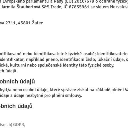
ní Evropského parlamentu a Rady (EU) 2016/679 o ochraně fyzický
e Jarmila Štaubertová S&S Trade, IČ 67835961 se sídlem Nezvalova
ova 2711, 43801 Žatec
tifikované nebo identifikovatelné fyzické osobě; identifikovateln
entifikátor, například jméno, identifikační číslo, lokační údaje, s
ické, kulturní nebo společenské identity této fyzické osoby.
ch údajů.
sobních údajů
kytl/a nebo osobní údaje, které správce získal na základě plnění V
údaje a údaje nezbytné pro plnění smlouvy.
obních údajů
písm. b) GDPR,