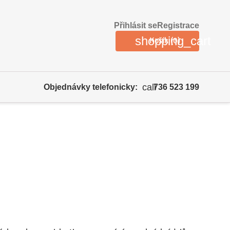
Přihlásit se
Registrace
shopping_cart
Košík
(0)
call
Objednávky telefonicky:
736 523 199