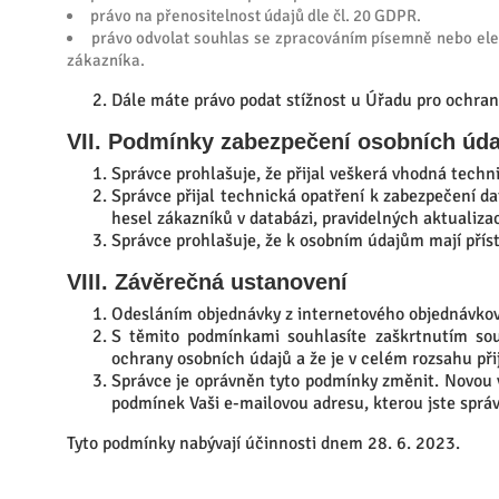
právo na přenositelnost údajů dle čl. 20 GDPR.
právo odvolat souhlas se zpracováním písemně nebo elek
zákazníka.
Dále máte právo podat stížnost u Úřadu pro ochran
VII. Podmínky zabezpečení osobních úda
Správce prohlašuje, že přijal veškerá vhodná techn
Správce přijal technická opatření k zabezpečení da
hesel zákazníků v databázi, pravidelných aktualiza
Správce prohlašuje, že k osobním údajům mají přís
VIII. Závěrečná ustanovení
Odesláním objednávky z internetového objednávkové
S těmito podmínkami souhlasíte zaškrtnutím sou
ochrany osobních údajů a že je v celém rozsahu při
Správce je oprávněn tyto podmínky změnit. Novou 
podmínek Vaši e-mailovou adresu, kterou jste správ
Tyto podmínky nabývají účinnosti dnem 28. 6. 2023.