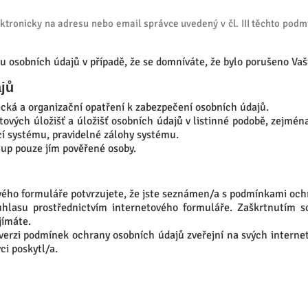
tronicky na adresu nebo email správce uvedený v čl. III těchto podm
u osobních údajů v případě, že se domníváte, že bylo porušeno Vaš
jů
ická a organizační opatření k zabezpečení osobních údajů.
tových úložišť a úložišť osobních údajů v listinné podobě, zejmé
cí systému, pravidelné zálohy systému.
tup pouze jím pověřené osoby.
ho formuláře potvrzujete, že jste seznámen/a s podmínkami ochra
hlasu prostřednictvím internetového formuláře. Zaškrtnutím s
jímáte.
verzi podmínek ochrany osobních údajů zveřejní na svých interne
ci poskytl/a.