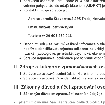
Správcem osobních údajů podle čl. 4 bod 7 naříze
volném pohybu těchto údajů (dále jen: „
”) j
GDPR
Kontaktní údaje správce jsou
Adresa: Jarmila Štaubertová S&S Trade, Nezval
Email: info@superhracky.eu
Telefon: +420 603 279 218
Osobními údaji se rozumí veškeré informace o iden
nepřímo identifikovat, zejména odkazem na určitý id
fyzické, fyziologické, genetické, psychické, ekonom
Správce nejmenoval pověřence pro ochranu osobní
II. Zdroje a kategorie zpracovávaných o
Správce zpracovává osobní údaje, které jste mu pos
Správce zpracovává Vaše identifikační a kontaktní 
III. Zákonný důvod a účel zpracování os
Zákonným důvodem zpracování osobních údajů je
plnění smlouvy mezi Vámi a správcem podle čl. 6 odst. 1 