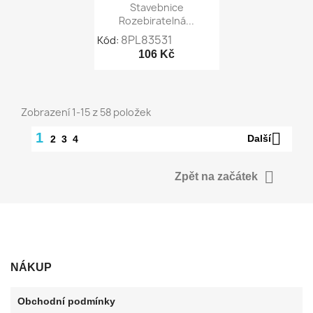

Rychlý náhled
Stavebnice
Rozebiratelná...
8PL83531
Kód:
106 Kč
Zobrazení 1-15 z 58 položek

1
Další
2
3
4

Zpět na začátek
NÁKUP
Obchodní podmínky