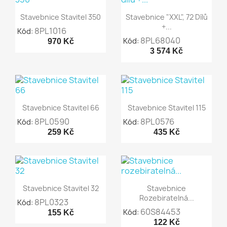


Rychlý náhled
Rychlý náhled
Stavebnice Stavitel 350
Stavebnice "XXL", 72 Dílů
+...
8PL1016
Kód:
8PL68040
Kód:
970 Kč
3 574 Kč


Rychlý náhled
Rychlý náhled
Stavebnice Stavitel 66
Stavebnice Stavitel 115
8PL0590
8PL0576
Kód:
Kód:
259 Kč
435 Kč


Rychlý náhled
Rychlý náhled
Stavebnice Stavitel 32
Stavebnice
Rozebiratelná...
8PL0323
Kód:
60S84453
Kód:
155 Kč
122 Kč