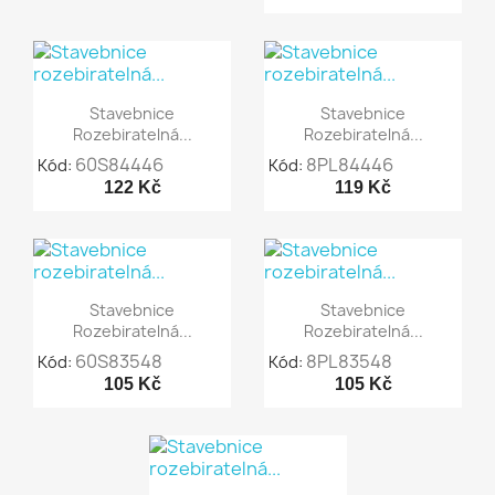


Rychlý náhled
Rychlý náhled
Stavebnice
Stavebnice
Rozebiratelná...
Rozebiratelná...
60S84446
8PL84446
Kód:
Kód:
122 Kč
119 Kč


Rychlý náhled
Rychlý náhled
Stavebnice
Stavebnice
Rozebiratelná...
Rozebiratelná...
60S83548
8PL83548
Kód:
Kód:
105 Kč
105 Kč