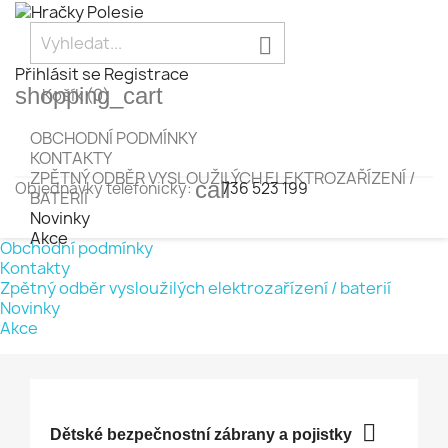

Přihlásit se
Registrace
shopping_cart
Košík
(0)
OBCHODNÍ PODMÍNKY
KONTAKTY
ZPĚTNÝ ODBĚR VYSLOUŽILÝCH ELEKTROZAŘÍZENÍ /
call
Objednávky telefonicky:
736 523 199
BATERIÍ
Novinky
Akce
Obchodní podmínky
Kontakty
Zpětný odběr vysloužilých elektrozařízení / baterií
Novinky
Akce

Dětské bezpečnostní zábrany a pojistky