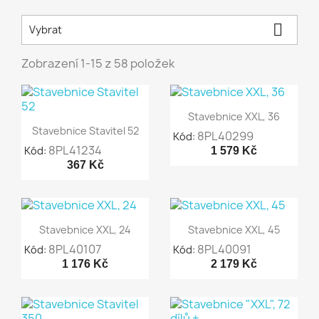

Vybrat
Zobrazení 1-15 z 58 položek

Rychlý náhled
Stavebnice XXL, 36

Rychlý náhled
Stavebnice Stavitel 52
8PL40299
Kód:
8PL41234
Kód:
1 579 Kč
367 Kč


Rychlý náhled
Rychlý náhled
Stavebnice XXL, 24
Stavebnice XXL, 45
8PL40107
8PL40091
Kód:
Kód:
1 176 Kč
2 179 Kč